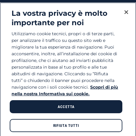
La vostra privacy è molto
Lavora con noi
si apre in una nuova scheda
importante per noi
Filiere
Utilizziamo cookie tecnici, propri o di terze parti,
per analizzare il traffico su questo sito web e
Le nostre società
migliorare la tua esperienza di navigazione. Puoi
acconsentire, inoltre, all’installazione dei cookie di
Reclami Bluferries
si apre in una nuova scheda
profilazione, che ci aiutano ad inviarti pubblicità
personalizzata in base al tuo profilo e alle tue
abitudini di navigazione. Cliccando su “Rifiuta
Seguici sui nostri social
tutti” o chiudendo il banner puoi procedere nella
si apre in una nuova scheda
si apre in una nuova scheda
si apre in una nuova scheda
navigazione con i soli cookie tecnici.
Scopri di più
nella nostra Informativa sui cookie.
ACCETTA
Termini e condizioni
si apre in una nuova scheda
Protezione dei dati personali
Accessibilità
RIFIUTA TUTTI
Informativa sui cookies
Gestisci preferenze