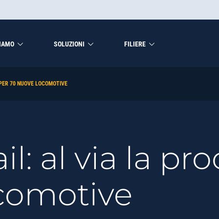
 scheda
SIAMO
SOLUZIONI
FILIERE
 PER 70 NUOVE LOCOMOTIVE
il: al via la p
comotive