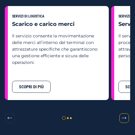
SERVIZI DI LOGISTICA
SERVIZI DI
Scarico e carico merci
Servi
Il servizio consente la movimentazione
Il servi
delle merci all’interno del terminal con
procedu
attrezzature specifiche che garantiscono
attrave
una gestione efficiente e sicura delle
persona
operazioni.
SCOPRI DI PIÙ
SCOPR