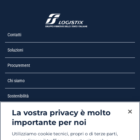
Contatti
Soluzioni
Procurement
Chi siamo
Sostenibilità
La vostra privacy è molto
Lavora con noi
si apre in una nuova scheda
importante per noi
Filiere
Utilizziamo cookie tecnici, propri o di terze parti,